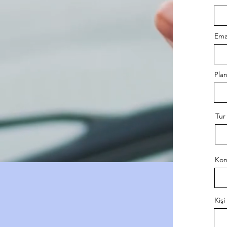
Ema
Pla
Tur 
Kon
Kişi