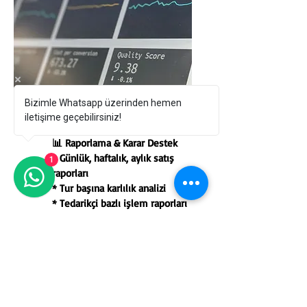
Bizimle Whatsapp üzerinden hemen
iletişime geçebilirsiniz!
📊 Raporlama & Karar Destek
* Günlük, haftalık, aylık satış
1
raporları
* Tur başına karlılık analizi
* Tedarikçi bazlı işlem raporları
* Kategori bazlı performans
raporu
* B2B partner satış analizleri