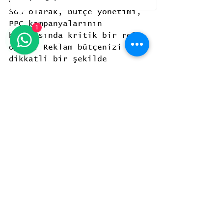
Son olarak, bütçe yönetimi, 
PPC kampanyalarının 
1
başarısında kritik bir rol 
oynar. Reklam bütçenizi 
dikkatli bir şekilde 
planlamak ve en yüksek 
getiriyi sağlayacak 
kampanyalara yatırım yapmak 
önemlidir. Bütçenizi 
optimize etmek için düşük 
performans gösteren 
kampanyaları durdurabilir 
ve daha yüksek performans 
gösteren kampanyalara daha 
fazla bütçe ayırabilirsiniz.
Google Ads ve PPC 
stratejileri, turizm 
acentenizin hızlı bir 