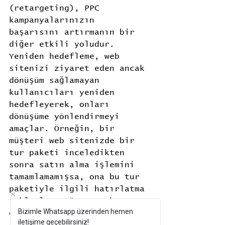
(retargeting), PPC 
kampanyalarınızın 
başarısını artırmanın bir 
diğer etkili yoludur. 
Yeniden hedefleme, web 
sitenizi ziyaret eden ancak 
dönüşüm sağlamayan 
kullanıcıları yeniden 
hedefleyerek, onları 
dönüşüme yönlendirmeyi 
amaçlar. Örneğin, bir 
müşteri web sitenizde bir 
tur paketi inceledikten 
sonra satın alma işlemini 
tamamlamamışsa, ona bu tur 
paketiyle ilgili hatırlatma 
reklamları göstererek 
Bizimle Whatsapp üzerinden hemen
dönüşüm oranlarını 
iletişime geçebilirsiniz!
artırabilirsiniz.